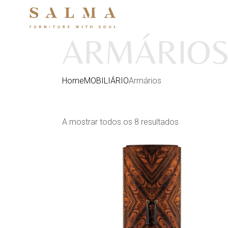
Skip
to
the
content
ARMÁRIO
Home
MOBILIÁRIO
Armários
Ordenado
A mostrar todos os 8 resultados
por
mais
recentes