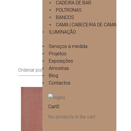
CADEIRA DE BAR
POLTRONAS
BANCOS
CAMA | CABECEIRA DE CAMA
ILUMINAÇÃO
Serviços à medida
Projetos
Exposições
Amostras
Blog
Contactos
Cart
0
No products in the cart.