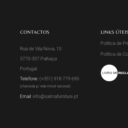
CONTACTOS
LINKS ÚTEI
Política de P
Rua de Vila Nova, 10
Política de C
3770-357 Palhaça
Portugal
Telefone:
(+351) 918 779 690
(chamada p/ rede móvel nacional)
Email:
info@salmafurniture.pt