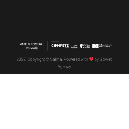
2022. Copyright © Salma. Powered with
by
Goweb
Agency
TÖBEL
We make interiors infused with the spirit of contemporary