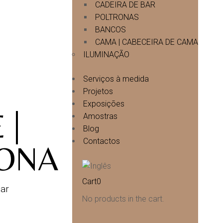
CADEIRA DE BAR
POLTRONAS
BANCOS
CAMA | CABECEIRA DE CAMA
ILUMINAÇÃO
Serviços à medida
Projetos
Exposições
 |
Amostras
Blog
Contactos
ONA
Cart
0
ar
No products in the cart.