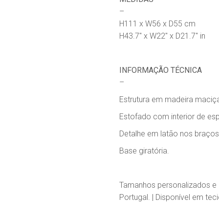
–
H111 x W56 x D55 cm
H43.7″ x W22″ x D21.7″ in
INFORMAÇÃO TÉCNICA
–
Estrutura em madeira maciç
Estofado com interior de esp
Detalhe em latão nos braços
Base giratória.
Tamanhos personalizados e m
Portugal. | Disponível em teci